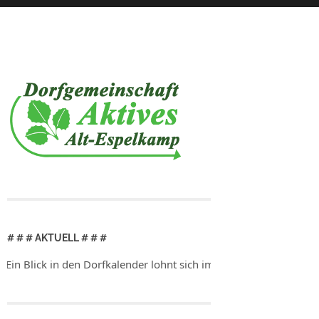
# # # AKTUELL # # #
k in den Dorfkalender lohnt sich immer!
Ein Blick in den Dorfk