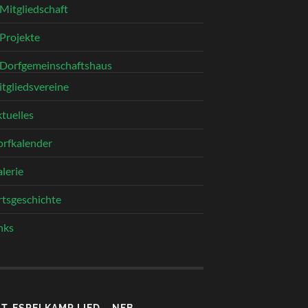
Mitgliedschaft
Projekte
Dorfgemeinschaftshaus
tgliedsvereine
tuelles
rfkalender
lerie
tsgeschichte
nks
LT-ESPELKAMP LIED – NFB