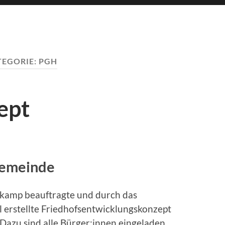
TEGORIE:
PGH
ept
tgemeinde
Ein Blic
lkamp beauftragte und durch das
l erstellte Friedhofsentwicklungskonzept
. Dazu sind alle Bürger:innen eingeladen.