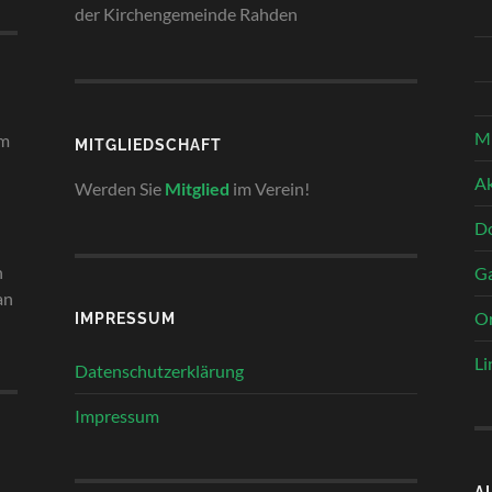
der Kirchengemeinde Rahden
Mi
em
MITGLIEDSCHAFT
Ak
Werden Sie
Mitglied
im Verein!
Do
n
Ga
an
Or
IMPRESSUM
Li
Datenschutzerklärung
Impressum
A