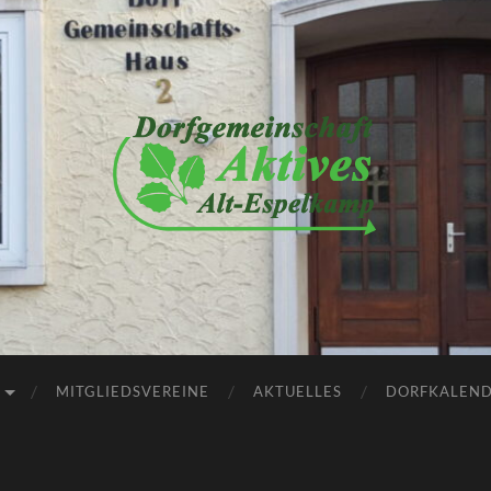
Dorfgemeinschaft
Aktives
Alt-
Espelkamp
e.V.
MITGLIEDSVEREINE
AKTUELLES
DORFKALEN