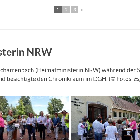
1
2
3
►
sterin NRW
Scharrenbach (Heimatministerin NRW) während der 
nd besichtigte den Chronikraum im DGH. (© Fotos:
Es