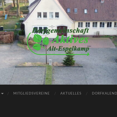
Dorfgemeinschaft
Aktives
Alt-
Espelkamp
e.V.
MITGLIEDSVEREINE
AKTUELLES
DORFKALEN