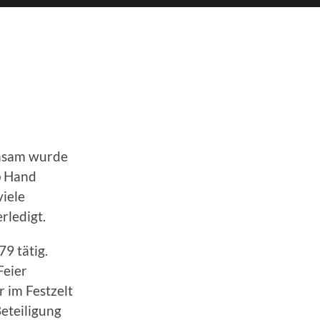
insam wurde
p Hand
iele
rledigt.
9 tätig.
Feier
r im Festzelt
eteiligung