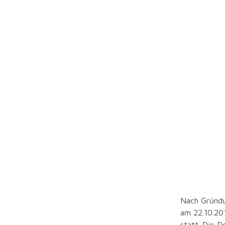
Dorfwerks
Nach Gründu
am 22.10.20
statt. Die 