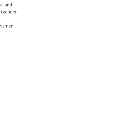
st und
itzender
n
 Namen