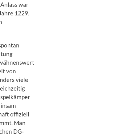
 Anlass war
Jahre 1229.
n
 spontan
ltung
erwähnenswert
eit von
nders viele
eichzeitig
Espelkämper
einsam
t offiziell
timmt. Man
lichen DG-