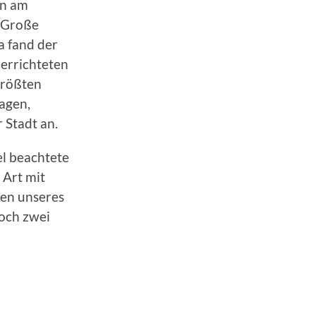
nn am
. Große
a fand der
 errichteten
größten
agen,
 Stadt an.
l beachtete
 Art mit
nen unseres
och zwei