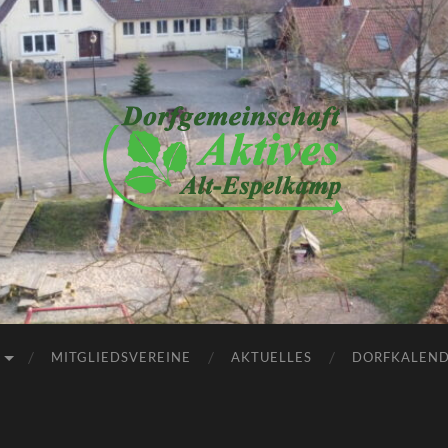
Dorfgemeinschaft
Aktives
Alt-
Espelkamp
e.V.
MITGLIEDSVEREINE
AKTUELLES
DORFKALEN