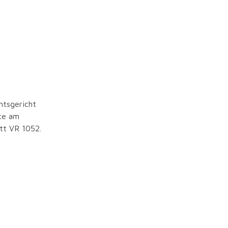
tragung
mtsgericht
te am
att VR 1052.