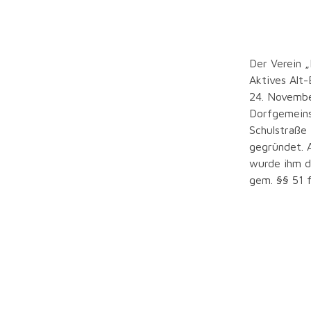
Gründun
Der Verein 
Aktives Alt
24. Novemb
Dorfgemeins
Schulstraße 
gegründet. 
wurde ihm d
gem. §§ 51 f