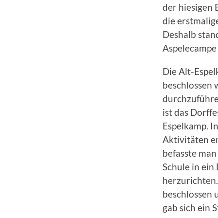
der hiesigen 
die erstmali
Deshalb stand
Aspelecampe 
Die Alt-Espel
beschlossen w
durchzuführe
ist das Dorff
Espelkamp. I
Aktivitäten e
befasste man
Schule in ei
herzurichten.
beschlossen 
gab sich ein 