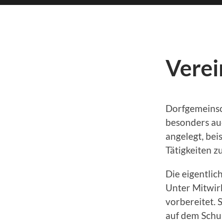
Verei
Dorfgemeinsc
besonders auc
angelegt, be
Tätigkeiten z
Die eigentlic
Unter Mitwir
vorbereitet. 
auf dem Schul