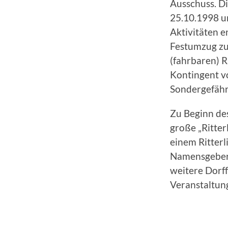
Ausschuss. D
25.10.1998 u
Aktivitäten e
Festumzug zur
(fahrbaren) 
Kontingent v
Sondergefähr
Zu Beginn de
große „Ritter
einem Ritterl
Namensgeber 
weitere Dorff
Veranstaltun