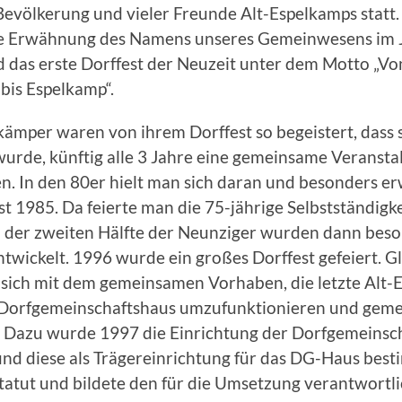
Bevölkerung und vieler Freunde Alt-Espelkamps statt.
ge Erwähnung des Namens unseres Gemeinwesens im 
 das erste Dorffest der Neuzeit unter dem Motto „Vo
bis Espelkamp“.
kämper waren von ihrem Dorffest so begeistert, dass
urde, künftig alle 3 Jahre eine gemeinsame Veransta
n. In den 80er hielt man sich daran und besonders 
est 1985. Da feierte man die 75-jährige Selbstständigk
n der zweiten Hälfte der Neunziger wurden dann beso
ntwickelt. 1996 wurde ein großes Dorffest gefeiert. Gl
 sich mit dem gemeinsamen Vorhaben, die letzte Alt-
n Dorfgemeinschaftshaus umzufunktionieren und gem
 Dazu wurde 1997 die Einrichtung der Dorfgemeinschaf
und diese als Trägereinrichtung für das DG-Haus bes
Statut und bildete den für die Umsetzung verantwort