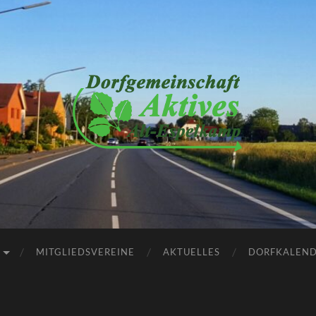
Dorfgemeinschaft
Aktives
Alt-
Espelkamp
e.V.
MITGLIEDSVEREINE
AKTUELLES
DORFKALEN