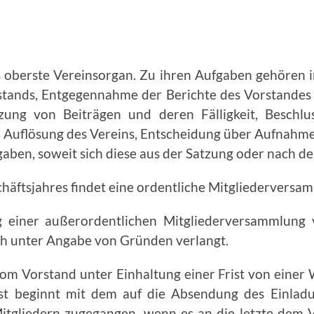
s oberste Vereinsorgan. Zu ihren Aufgaben gehören
stands, Entgegennahme der Berichte des Vorstandes un
tzung von Beiträgen und deren Fälligkeit, Beschl
ie Auflösung des Vereins, Entscheidung über Aufnahme
gaben, soweit sich diese aus der Satzung oder nach d
häftsjahres findet eine ordentliche Mit­gliederversam
 einer außerordentlichen Mitgliederversamm­lung 
lich unter Angabe von Gründen verlangt.
m Vorstand unter Einhaltung einer Frist von einer 
ist beginnt mit dem auf die Absendung des Einladu
Mitgliedern zugegangen, wenn es an die letzte dem