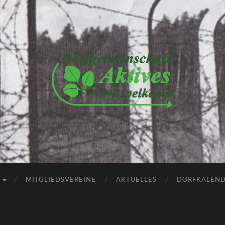
Dorfgemeinschaft
Aktives
Alt-
Espelkamp
e.V.
MITGLIEDSVEREINE
AKTUELLES
DORFKALEN