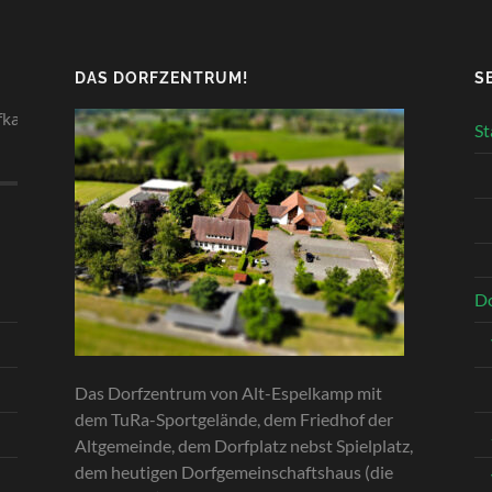
DAS DORFZENTRUM!
S
er lohnt sich immer!
St
Do
Das Dorfzentrum von Alt-Espelkamp mit
dem TuRa-Sportgelände, dem Friedhof der
Altgemeinde, dem Dorfplatz nebst Spielplatz,
dem heutigen Dorfgemeinschaftshaus (die