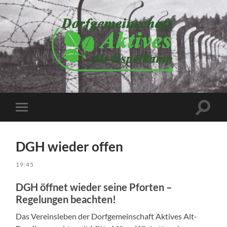
Dorfgemeinschaft
Aktives
Alt-
Espelkamp
e.V.
Suchfe
Mobile-
ein-/a
Menü
ein-/ausblenden
DGH wieder offen
19:45
DGH öffnet wieder seine Pforten –
Regelungen beachten!
Das Vereinsleben der Dorfgemeinschaft Aktives Alt-