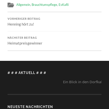
Allgemein
,
Brauchtumspflege
,
EsKaRi
VORHERIGER BEITRAG
Henning hört zu!
NÄCHSTER BEITRAG
Heimatpreisgewinner
# # # AKTUELL # # #
Ein Blick in den Dorfkalender lo
NEUESTE NACHRICHTEN