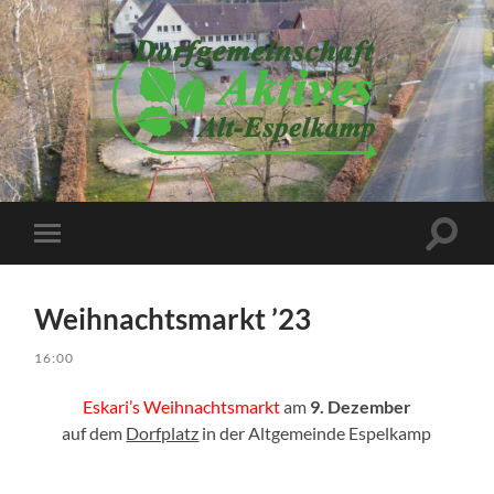
Dorfgemeinschaft
Aktives
Alt-
Espelkamp
e.V.
Suchfe
Mobile-
ein-/a
Menü
ein-/ausblenden
Weihnachtsmarkt ’23
16:00
Eskari’s Weihnachtsmarkt
am
9. Dezember
auf dem
Dorfplatz
in der Altgemeinde Espelkamp