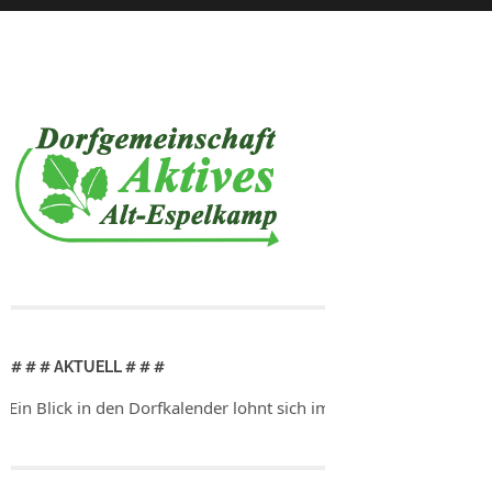
# # # AKTUELL # # #
 in den Dorfkalender lohnt sich immer!
Ein Blick in den Dorfka