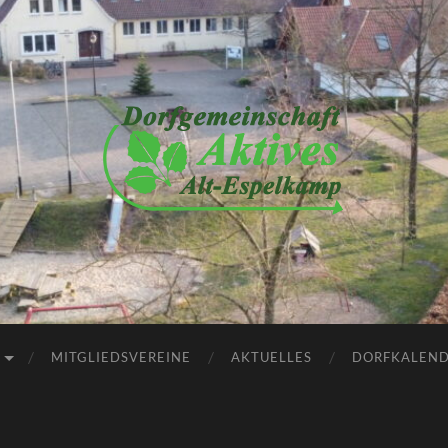
Dorfgemeinschaft
Aktives
Alt-
Espelkamp
e.V.
MITGLIEDSVEREINE
AKTUELLES
DORFKALEN