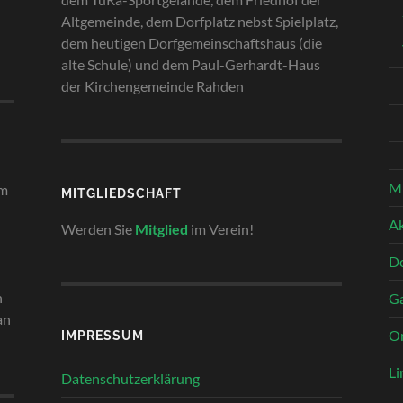
Altgemeinde, dem Dorfplatz nebst Spielplatz,
dem heutigen Dorfgemeinschaftshaus (die
alte Schule) und dem Paul-Gerhardt-Haus
der Kirchengemeinde Rahden
Mi
em
MITGLIEDSCHAFT
Ak
Werden Sie
Mitglied
im Verein!
Do
n
Ga
an
Or
IMPRESSUM
Li
Datenschutzerklärung