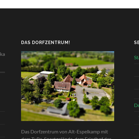
DAS DORFZENTRUM!
S
ohnt sich immer!
St
Do
Das Dorfzentrum von Alt-Espelkamp mit
dem TuRa-Sportgelände, dem Friedhof der